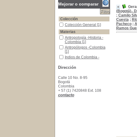
Mejorar o comparar
Gera
(Bogotá)., 
;
Camilo Sil
Colección
Cuesta
;
Ri
Pacheco
;
A
Colección General
Colección General
[1]
Ramos Gue
Materias
Antropología -Historia -Colombia
Antropología -Historia -
Colombia
[1]
Antropólogos -Colombia
Antropólogos -Colombia
[1]
Indios de Colombia -Fotografias
Indios de Colombia -
Fotografias
[1]
Dirección
Calle 10 No. 8-95
Bogotá
Colombia
+ 57 (1) 7420848 Ext. 108
contacto