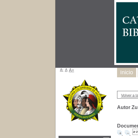
A-
A
A+
Inicio
Volver a la
Autor Zu
Document