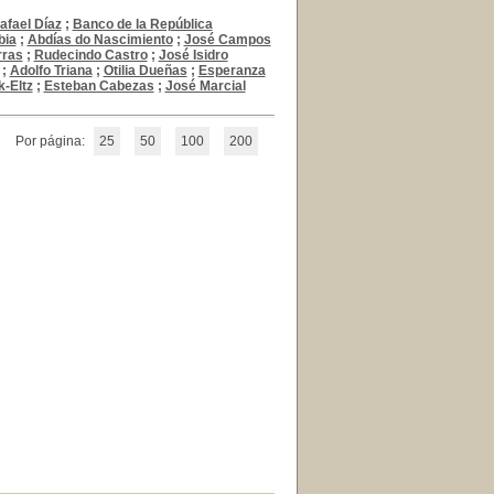
afael Díaz
;
Banco de la República
bia
;
Abdías do Nascimiento
;
José Campos
rras
;
Rudecindo Castro
;
José Isidro
;
Adolfo Triana
;
Otilia Dueñas
;
Esperanza
k-Eltz
;
Esteban Cabezas
;
José Marcial
Por página:
25
50
100
200