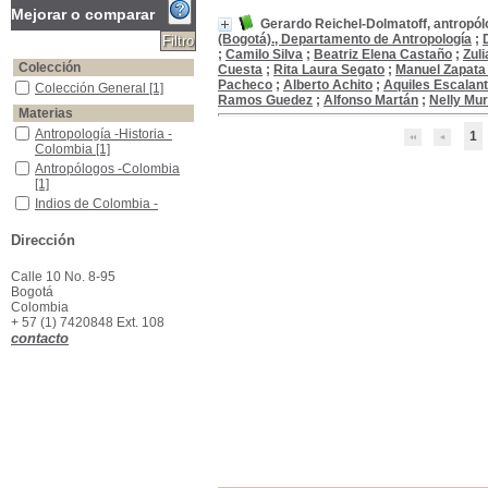
Mejorar o comparar
Gerardo Reichel-Dolmatoff, antropó
(Bogotá)., Departamento de Antropología
;
;
Camilo Silva
;
Beatriz Elena Castaño
;
Zul
Colección
Cuesta
;
Rita Laura Segato
;
Manuel Zapata 
Pacheco
;
Alberto Achito
;
Aquiles Escalan
Colección General
Colección General
[1]
Ramos Guedez
;
Alfonso Martán
;
Nelly Muri
Materias
Antropología -Historia -Colombia
Antropología -Historia -
1
Colombia
[1]
Antropólogos -Colombia
Antropólogos -Colombia
[1]
Indios de Colombia -Fotografias
Indios de Colombia -
Fotografias
[1]
Dirección
Calle 10 No. 8-95
Bogotá
Colombia
+ 57 (1) 7420848 Ext. 108
contacto