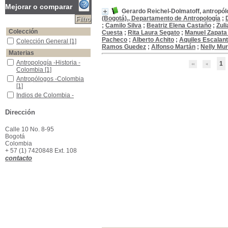
Mejorar o comparar
Gerardo Reichel-Dolmatoff, antropó
(Bogotá)., Departamento de Antropología
;
;
Camilo Silva
;
Beatriz Elena Castaño
;
Zul
Colección
Cuesta
;
Rita Laura Segato
;
Manuel Zapata 
Pacheco
;
Alberto Achito
;
Aquiles Escalan
Colección General
Colección General
[1]
Ramos Guedez
;
Alfonso Martán
;
Nelly Muri
Materias
Antropología -Historia -Colombia
Antropología -Historia -
1
Colombia
[1]
Antropólogos -Colombia
Antropólogos -Colombia
[1]
Indios de Colombia -Fotografias
Indios de Colombia -
Fotografias
[1]
Dirección
Calle 10 No. 8-95
Bogotá
Colombia
+ 57 (1) 7420848 Ext. 108
contacto