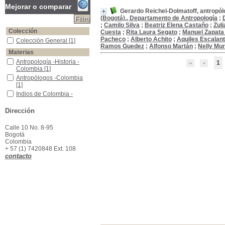
Mejorar o comparar
Gerardo Reichel-Dolmatoff, antropó
(Bogotá)., Departamento de Antropología
;
;
Camilo Silva
;
Beatriz Elena Castaño
;
Zul
Colección
Cuesta
;
Rita Laura Segato
;
Manuel Zapata 
Pacheco
;
Alberto Achito
;
Aquiles Escalan
Colección General
Colección General
[1]
Ramos Guedez
;
Alfonso Martán
;
Nelly Muri
Materias
Antropología -Historia -Colombia
Antropología -Historia -
1
Colombia
[1]
Antropólogos -Colombia
Antropólogos -Colombia
[1]
Indios de Colombia -Fotografias
Indios de Colombia -
Fotografias
[1]
Dirección
Calle 10 No. 8-95
Bogotá
Colombia
+ 57 (1) 7420848 Ext. 108
contacto