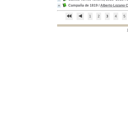
Colombia -Condiciones Sociales
Colombia -Condiciones
Sociales
[5]
Campaña de 1819
/
Alberto Lozano 
Colombia-- Historia-- Siglo XIX
Colombia-- Historia--
Siglo XIX
[5]
1
2
3
4
5