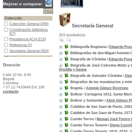
Mejorar o comparar
Colección
Colección General
Colección General
[295]
Secretaría General
Coordinación biblioteca
Coordinación biblioteca
[57]
303 resultado(s)
Presidencia ACH
Presidencia ACH
[215]
Referencia
Referencia
[1]
Bibliografía Bogotana
/
Eduardo Pos
Secretaría General
Secretaría General
[303]
Bibliografías de don Miguel Antonio 
Materias
Biografía de Córdoba
/
Eduardo Pos
Colombia--Política y gobierno--Siglo XIX
Colombia--Política y
Dirección
Biografía de José Celestino Mutis y 
gobierno--Siglo XIX
[34]
Gredilla y Gauna
Colombia -Historia -Guerra de Independencia--1810-1819
Colombia -Historia -
Calle 10 No. 8-95
Biografía de Salvador Córdoba
/
Alej
Guerra de Independencia-
Bogotá
-1810-1819
[20]
Biografías de los mandatarios y mini
Colombia
Colombia--Historia
Colombia--Historia
[14]
+ 57 (1) 7420848 Ext. 108
Bogotá.
/
Antonio Gómez Restrepo
contacto
Colombia--Política y gobierno
Colombia--Política y
Bolívar: Cartagena 1812, Santa Mar
gobierno
[13]
Bolívar y Santander
/
Alirio Gómez P
Vida y obra
Vida y obra
[11]
Cabildos de San Juan de Pasto, 156
Colombia -Condiciones sociales -Siglo XIX
Colombia -Condiciones
sociales -Siglo XIX
[8]
Cabildos de San Juan de Pasto, 157
Bogotá -Historia
Bogotá -Historia
[6]
Camilo Torres
/
Manuel José Forero 
Colombia - Historia- Independencia
Colombia - Historia-
Camilo Torres Tenorio
/
Diego Castri
Independencia
[5]
Camilo Torres Tenorio, 1816 -2016 : 